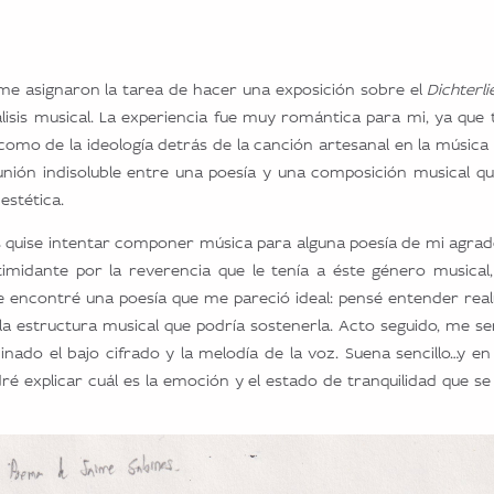
me asignaron la tarea de hacer una exposición sobre el
Dichterl
álisis musical. La experiencia fue muy romántica para mi, ya q
 como de la ideología detrás de la canción artesanal en la música 
unión indisoluble entre una poesía y una composición musical qu
estética.
quise intentar componer música para alguna poesía de mi agrado; 
timidante por la reverencia que le tenía a éste género musical
e encontré una poesía que me pareció ideal: pensé entender real
 la estructura musical que podría sostenerla. Acto seguido, me se
nado el bajo cifrado y la melodía de la voz. Suena sencillo…y en
é explicar cuál es la emoción y el estado de tranquilidad que s