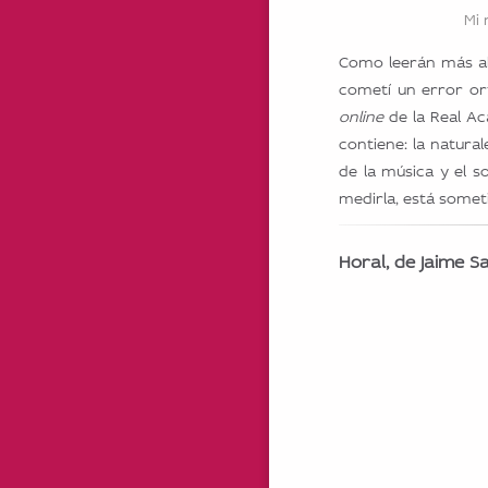
Mi 
Como leerán más aba
cometí un error ort
online
de la Real Ac
contiene: la natura
de la música y el s
medirla, está someti
Horal, de Jaime S