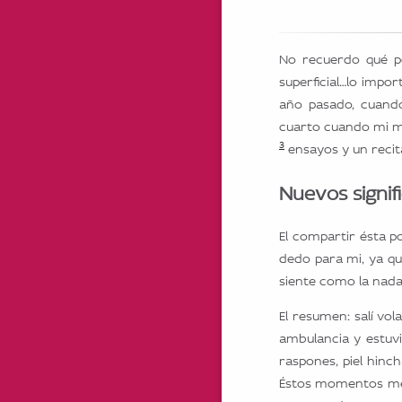
No recuerdo qué pe
superficial…lo impo
año pasado, cuando
cuarto cuando mi m
3
ensayos y un recita
Nuevos signif
El compartir ésta po
dedo para mi, ya q
siente como la nada
El resumen: salí vo
ambulancia y estuv
raspones, piel hinc
Éstos momentos me 