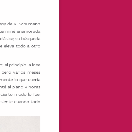
iebe
de R. Schumann
ue terminé enamorada
clásica; su búsqueda
e eleva todo a otro
al principio la idea
, pero varios meses
mente lo que quería
nté al piano y horas
 cierto modo lo fue;
e siente cuando todo