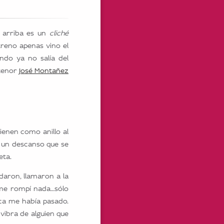
s arriba es un
cliché
treno apenas vino el
ndo ya no salía del
 tenor
José Montañez
vienen como anillo al
 un descanso que se
eta.
daron, llamaron a la
 me rompí nada…sólo
nca me había pasado.
ibra de alguien que