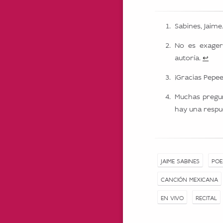
Sabines, Jaime
No es exager
autoría.
↩
¡Gracias Pepe
Muchas pregun
hay una respu
JAIME SABINES
POE
CANCIÓN MEXICANA
EN VIVO
RECITAL