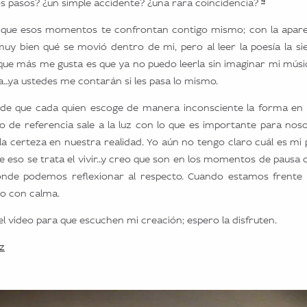
s pasos? ¿un simple accidente? ¿una rara coincidencia?
s que esos momentos te confrontan contigo mismo; con la apare
uy bien qué se movió dentro de mi, pero al leer la poesía la sie
o que más me gusta es que ya no puedo leerla sin imaginar mi músic
a…ya ustedes me contarán si les pasa lo mismo.
 de que cada quien escoge de manera inconsciente la forma en l
o de referencia sale a la luz con lo que es importante para nos
 la certeza en nuestra realidad. Yo aún no tengo claro cuál es mi 
 eso se trata el vivir…y creo que son en los momentos de pausa
onde podemos reflexionar al respecto. Cuando estamos frente 
o con calma.
 el video para que escuchen mi creación; espero la disfruten.
z