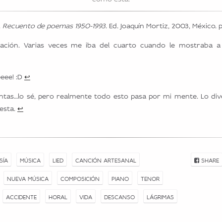
.
Recuento de poemas 1950-1993
. Ed. Joaquín Mortiz, 2003, México. p
ación. Varias veces me iba del cuarto cuando le mostraba a 
eeee! :D
↩
tas…lo sé, pero realmente todo esto pasa por mi mente. Lo div
esta.
↩
SÍA
MÚSICA
LIED
CANCIÓN ARTESANAL
SHARE
NUEVA MÚSICA
COMPOSICIÓN
PIANO
TENOR
ACCIDENTE
HORAL
VIDA
DESCANSO
LÁGRIMAS