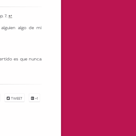
p. 7.
↩
alguien algo de mi
ertido es que nunca
TWEET
+1