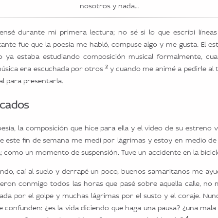
nosotros y nada…
nsé durante mi primera lectura; no sé si lo que escribí línea
rtante fue que la poesía me habló, compuse algo y me gusta. El es
 ya estaba estudiando composición musical formalmente, cua
2
úsica era escuchada por otros
y cuando me animé a pedirle al
l para presentarla.
icados
esía, la composición que hice para ella y el video de su estreno 
ue este fin de semana me medí por lágrimas y estoy en medio de
; como un momento de suspensión. Tuve un accidente en la bicicl
lando, caí al suelo y derrapé un poco, buenos samaritanos me ayu
ieron conmigo todos las horas que pasé sobre aquella calle, no
hada por el golpe y muchas lágrimas por el susto y el coraje. Nu
confunden: ¿es la vida diciendo que haga una pausa? ¿una mala v
4