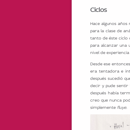
Ciclos
Hace algunos años 
para la clase de an
tanto de éste ciclo
para alcanzar una 
nivel de experiencia 
Desde ese entonces 
era tentadora e in
después sucedió qu
decir y pude sentir
después había termi
creo que nunca podr
simplemente
fluye
.